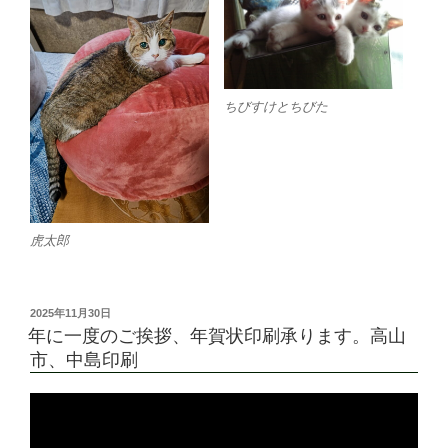
ちびすけとちびた
虎太郎
投
2025年11月30日
稿
年に一度のご挨拶、年賀状印刷承ります。高山
日:
市、中島印刷