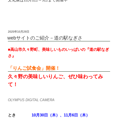
投
2025年10月29日
稿
webサイトのご紹介－道の駅なぎさ
日:
■高山市久々野町、美味しいものいっぱいの『道の駅なぎ
さ』
「りんご試食会」開催！
久々野の美味しいりんご、ぜひ味わってみ
て！
OLYMPUS DIGITAL CAMERA
とき
10月30日（木）、11月6日（木）