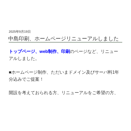
投
2025年9月19日
稿
中島印刷、ホームページリニューアルしました
日:
トップページ
、
web制作
、
印刷
のページなど、リニュー
アルしました。
■ホームページ制作、ただいまドメイン及びサーバ料1年
分込みでご提案！
開設を考えておられる方、リニューアルをご希望の方、
☎0577-52-2132
までどうぞ！
■
チラシ、パンフレット、ハガキ、ポスター、冊子等々、