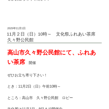
投
2025年11月1日
稿
11月２日（日）10時～ 文化祭ふれあい茶席
日:
久々野公民館
高山市久々野公民館にて、ふれあ
い茶席
開催
ぜひお立ち寄り下さい！
とき：11月2日（日）午前10時～
ところ：高山市 久々野公民館 ロビー
文化展は11月1日～9日まで開催中