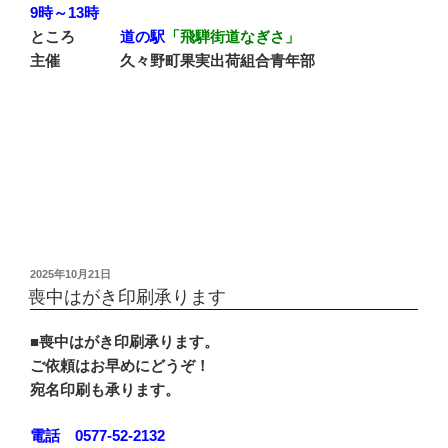
9時～13時
ところ
道の駅
「飛騨街道なぎさ」
主催 久々野町果実出荷組合青年部
投
2025年10月21日
稿
喪中はがき印刷承ります
日:
■喪中はがき印刷承ります。
ご依頼はお早めにどうぞ！
宛名印刷も承ります。
電話 0577-52-2132