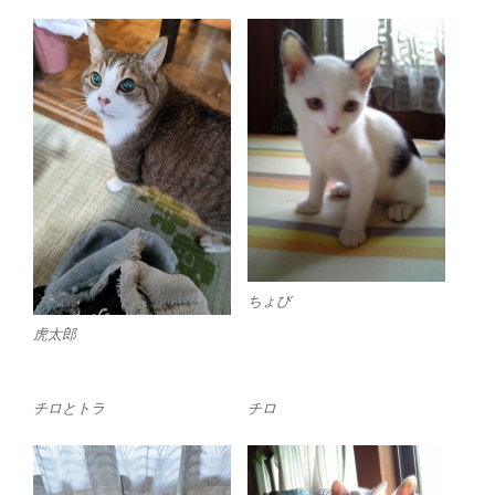
ちょび
虎太郎
チロとトラ
チロ