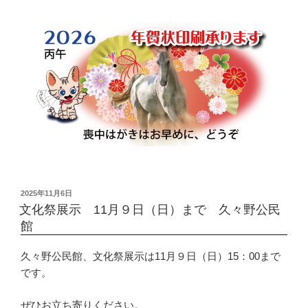
投
2025年11月6日
稿
文化祭展示 11月９日（日）まで 久々野公民
日:
館
久々野公民館、文化祭展示は11月９日（日）15：00まで
です。
ぜひお立ち寄りください。