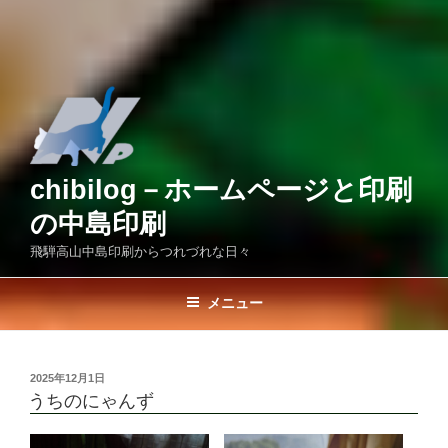
chibilog－ホームページと印刷
の中島印刷
飛騨高山中島印刷からつれづれな日々
メニュー
投
2025年12月1日
稿
うちのにゃんず
日: