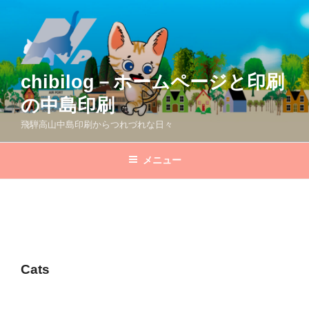
コ
ン
テ
ン
ツ
chibilog－ホームページと印刷
へ
の中島印刷
ス
キ
飛騨高山中島印刷からつれづれな日々
ッ
プ
メニュー
Cats