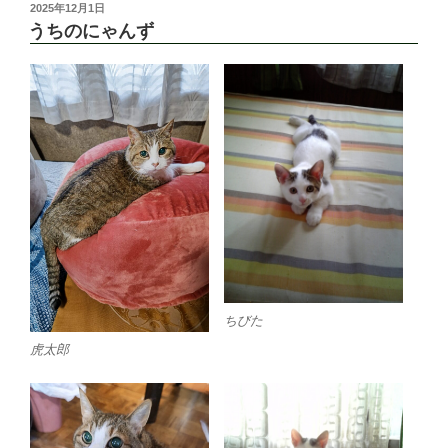
投
2025年12月1日
稿
うちのにゃんず
日:
ちびた
虎太郎