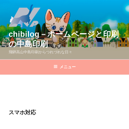
コ
ン
テ
ン
ツ
chibilog－ホームページと印刷
へ
の中島印刷
ス
キ
飛騨高山中島印刷からつれづれな日々
ッ
プ
メニュー
スマホ対応