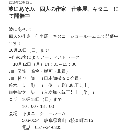
投
2015年10月12日
稿
波にあそぶ 四人の作家 仕事展、キタニ に
日:
て開催中
波にあそぶ
四人の作家 仕事展、キタニ ショールームにて開催中
です！
10月18日（日）まで
●作家3名によるアーティストトーク
10月12日（月）14：00～15：30
加山又造 着物・版画（非買）
加山哲也 陶 （日本陶磁協会会員）
鈴木一英 彫 （一位一刀彫伝統工芸士）
細井智之 染 （京友禅伝統工芸士（染））
会期 10月18日（日）まで
10：00～18：00
会場 キタニ ショールーム
506-0034 岐阜県高山市松倉町2115
電話 0577-34-6395