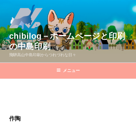
コ
ン
テ
ン
ツ
chibilog－ホームページと印刷
へ
の中島印刷
ス
キ
飛騨高山中島印刷からつれづれな日々
ッ
プ
メニュー
作陶