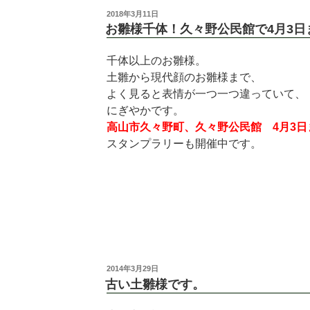
投
2018年3月11日
稿
お雛様千体！久々野公民館で4月3日
日:
千体以上のお雛様。
土雛から現代顔のお雛様まで、
よく見ると表情が一つ一つ違っていて、
にぎやかです。
高山市久々野町、久々野公民館 4月3日
スタンプラリーも開催中です。
投
2014年3月29日
稿
古い土雛様です。
日: