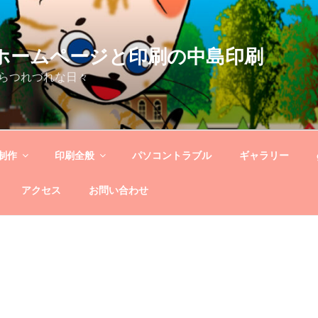
og－ホームページと印刷の中島印刷
らつれづれな日々
制作
印刷全般
パソコントラブル
ギャラリー
アクセス
お問い合わせ