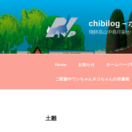
コ
ン
テ
chibil
ン
ツ
飛騨高山中島印刷か
へ
ス
キ
ッ
Home
お知らせ
ホームページ
プ
ご家族やワンちゃんネコちゃんの肖像画
土雛