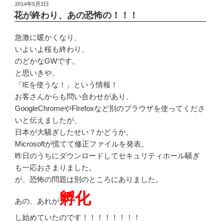
投
2014年5月3日
稿
花が終わり、あの恐怖の！！！
日:
急激に暖かくなり、
いよいよ桜も終わり、
のどかなGWです。
と思いきや、
「IEを使うな！」という情報！
お客さんからも問い合わせがあり、
GoogleChromeやFIrefoxなど別のブラウザを使ってくださ
いと伝えましたが、
日本が大騒ぎしたせい？かどうか、
Microsoftが慌てて修正ファイルを発表。
昨日のうちにダウンロードしてセキュリティホール騒ぎ
も一応おさまりました。
が、恐怖の問題は別のところにありました。
孵化
あの、あれが
し始めていたのです！！！！！！！！