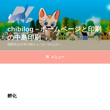
コ
ン
テ
ン
ツ
chibilog－ホームページと印刷
へ
の中島印刷
ス
キ
飛騨高山中島印刷からつれづれな日々
ッ
プ
メニュー
孵化