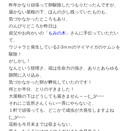
昨年かなり頑張って卵駆除したつもりだったんですが、
届かない屋根の下、ほんの少し残っていたものも、
気づかなかったところもあり、
のんびりどころか昨日は
叔父やお向かいの「
もみの木
」さんに手伝っていただい
て、
ウジャラと発生している2-3ｍｍのマイマイガのケムシを
駆除！
がしかし！
なんという狡猾さ、或は生命力の強さ、ありとあらゆる
隙間に入り込み、
気づかなかった卵が孵化していたのです！
何とか半分、とりのぞきました！
大屋根の下はどうしても届きません～～(;_;)/~~~
それにご近所さんくらい一斉にやらないと、
１軒で頑張っても、どこかで成虫が大発生しますよね
(;_;)/~~~
花粉も今月末までは収まらない、