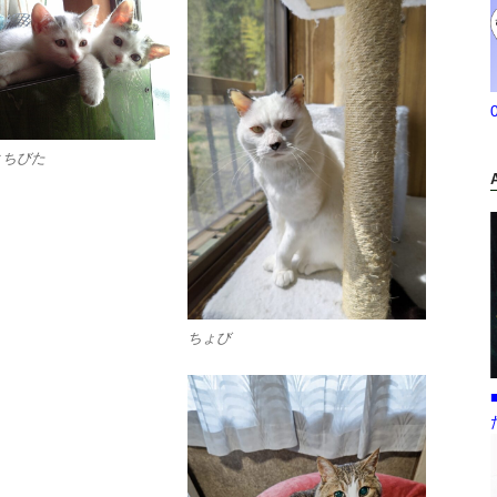
とちびた
ちょび