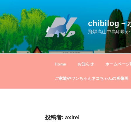
コ
ン
テ
chibil
ン
ツ
飛騨高山中島印刷か
へ
ス
キ
ッ
Home
お知らせ
ホームページ
プ
ご家族やワンちゃんネコちゃんの肖像画
投稿者:
axlrei