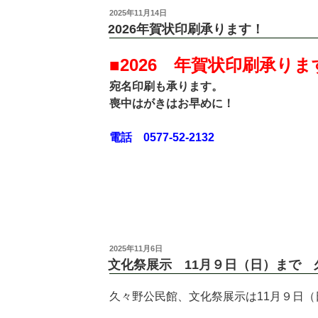
投
2025年11月14日
稿
2026年賀状印刷承ります！
日:
■2026 年賀状印刷承りま
宛名印刷も承ります。
喪中はがきはお早めに！
電話 0577-52-2132
投
2025年11月6日
稿
文化祭展示 11月９日（日）まで 
日:
久々野公民館、文化祭展示は11月９日（日