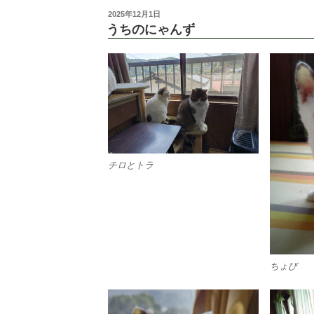
投
2025年12月1日
稿
うちのにゃんず
日:
チロとトラ
ちょび