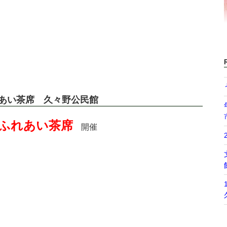
れあい茶席 久々野公民館
ふれあい茶席
開催