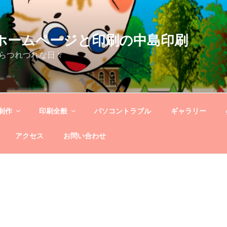
og－ホームページと印刷の中島印刷
らつれづれな日々
制作
印刷全般
パソコントラブル
ギャラリー
アクセス
お問い合わせ