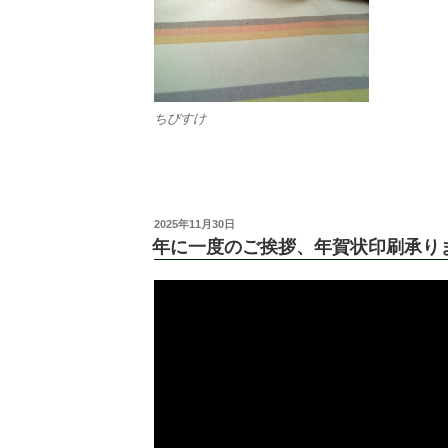
ちびすけ
投
2025年11月30日
稿
年に一度のご挨拶、年賀状印刷承り
日: