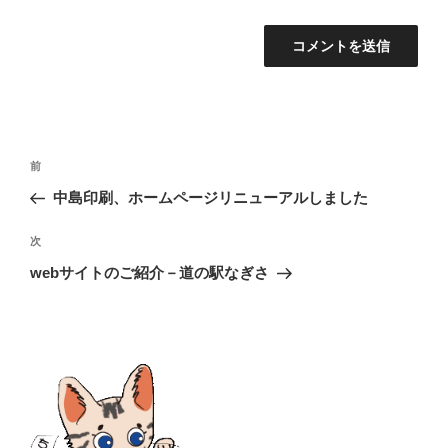
投
前
前
稿
の
中島印刷、ホームページリニューアルしました
ナ
投
ビ
稿
次
次
ゲ
の
ー
webサイトのご紹介－道の駅なぎさ
投
シ
稿
ョ
ン