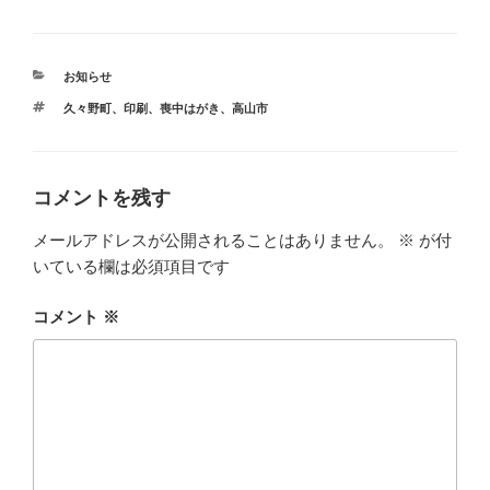
カ
お知らせ
テ
タ
久々野町
、
印刷
、
喪中はがき
、
高山市
ゴ
グ
リ
ー
コメントを残す
メールアドレスが公開されることはありません。
※
が付
いている欄は必須項目です
コメント
※