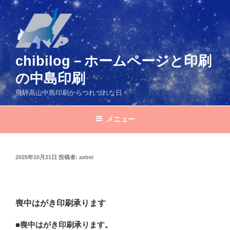
コ
ン
テ
ン
ツ
chibilog－ホームページと印刷
へ
の中島印刷
ス
キ
飛騨高山中島印刷からつれづれな日々
ッ
プ
メニュー
投
2025年10月21日
投稿者:
axlrei
稿
日:
喪中はがき印刷承ります
■喪中はがき印刷承ります。