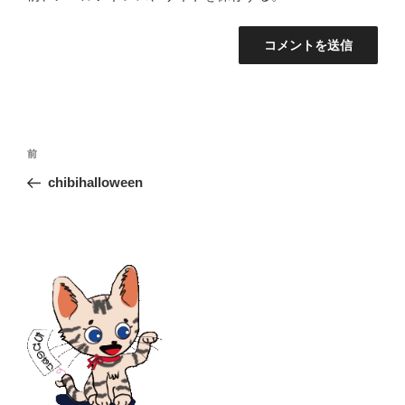
投
前
前
稿
の
chibihalloween
ナ
投
ビ
稿
ゲ
ー
シ
ョ
ン