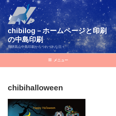
コ
ン
テ
ン
ツ
chibilog－ホームページと印刷
へ
の中島印刷
ス
キ
飛騨高山中島印刷からつれづれな日々
ッ
プ
メニュー
chibihalloween