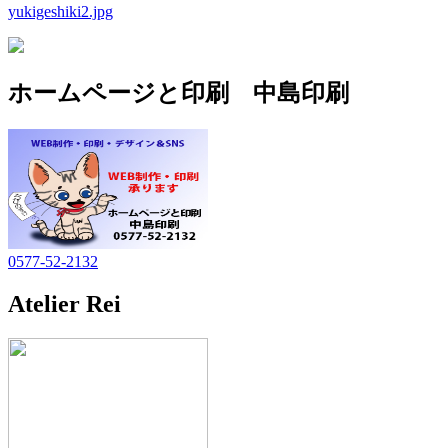
yukigeshiki2.jpg
ー
シ
ョ
ホームページと印刷 中島印刷
ン
0577-52-2132
Atelier Rei