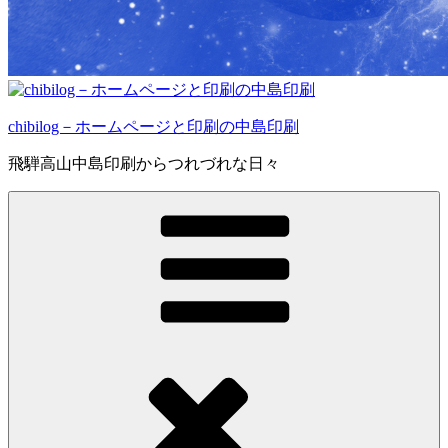
chibilog－ホームページと印刷の中島印刷
飛騨高山中島印刷からつれづれな日々