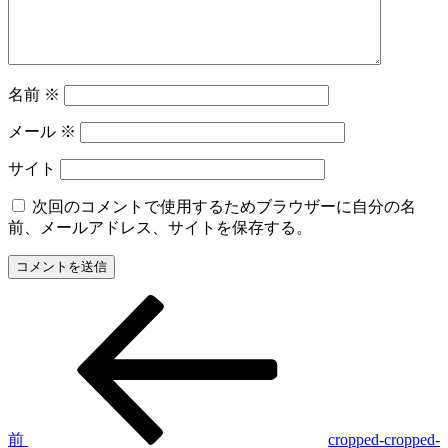
名前
※
メール
※
サイト
次回のコメントで使用するためブラウザーに自分の名
前、メールアドレス、サイトを保存する。
前
投
の
稿
投
稿
ナ
ビ
ゲ
前
cropped-cropped-