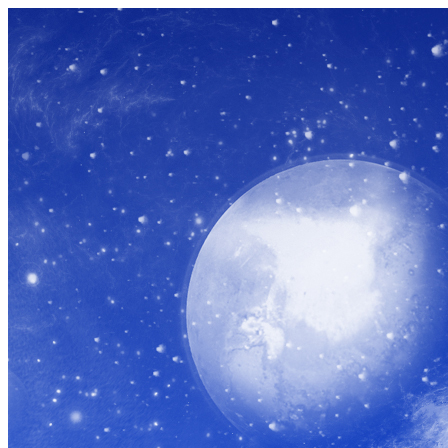
コ
ン
テ
ン
ツ
へ
ス
キ
ッ
プ