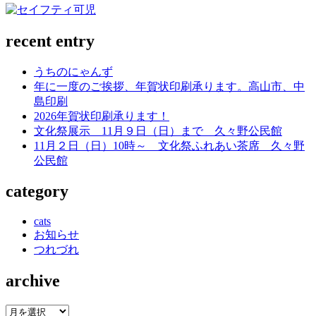
recent entry
うちのにゃんず
年に一度のご挨拶、年賀状印刷承ります。高山市、中
島印刷
2026年賀状印刷承ります！
文化祭展示 11月９日（日）まで 久々野公民館
11月２日（日）10時～ 文化祭ふれあい茶席 久々野
公民館
category
cats
お知らせ
つれづれ
archive
archive