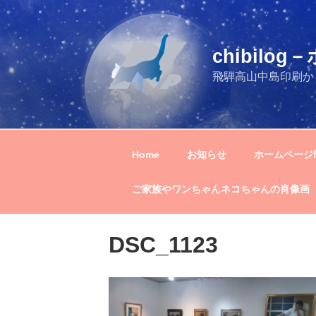
コ
ン
テ
chibil
ン
ツ
飛騨高山中島印刷か
へ
ス
キ
ッ
Home
お知らせ
ホームページ
プ
ご家族やワンちゃんネコちゃんの肖像画
DSC_1123