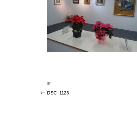
投
前
前
稿
の
DSC_1123
ナ
投
ビ
稿
ゲ
ー
シ
ョ