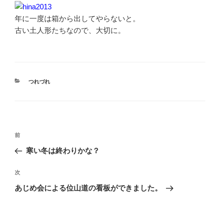
年に一度は箱から出してやらないと。
古い土人形たちなので、大切に。
カ
つれづれ
テ
ゴ
リ
ー
投
前
前
稿
の
寒い冬は終わりかな？
ナ
投
ビ
稿
次
次
ゲ
の
ー
あじめ会による位山道の看板ができました。
投
シ
稿
ョ