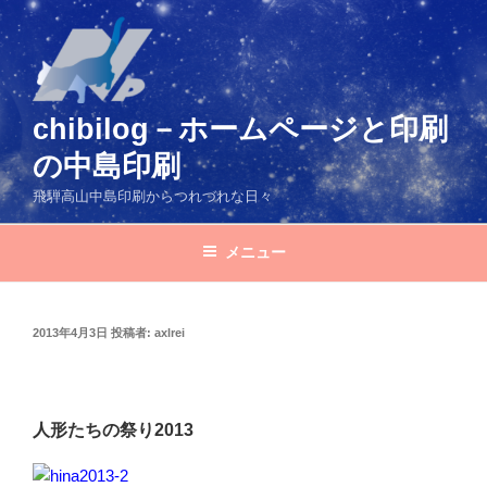
コ
ン
テ
ン
ツ
chibilog－ホームページと印刷
へ
の中島印刷
ス
キ
飛騨高山中島印刷からつれづれな日々
ッ
プ
メニュー
投
2013年4月3日
投稿者:
axlrei
稿
日:
人形たちの祭り2013