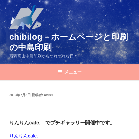
コ
ン
テ
ン
ツ
chibilog－ホームページと印刷
へ
の中島印刷
ス
キ
飛騨高山中島印刷からつれづれな日々
ッ
プ
メニュー
投
2013年7月3日
投稿者:
axlrei
稿
日:
りんりんcafe. でプチギャラリー開催中です。
りんりんcafe.