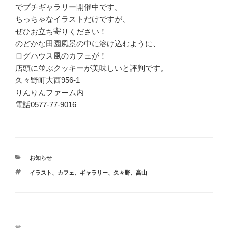
でプチギャラリー開催中です。
ちっちゃなイラストだけですが、
ぜひお立ち寄りください！
のどかな田園風景の中に溶け込むように、
ログハウス風のカフェが！
店頭に並ぶクッキーが美味しいと評判です。
久々野町大西956-1
りんりんファーム内
電話0577-77-9016
カ
お知らせ
テ
タ
イラスト
、
カフェ
、
ギャラリー
、
久々野
、
高山
ゴ
グ
リ
ー
投