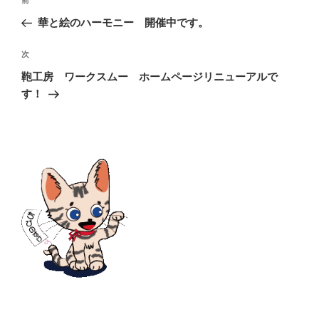
前
前
稿
の
華と絵のハーモニー 開催中です。
ナ
投
ビ
稿
次
次
ゲ
の
ー
鞄工房 ワークスムー ホームページリニューアルで
投
シ
す！
稿
ョ
ン