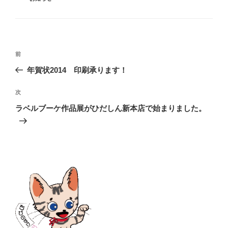
テ
ゴ
リ
ー
投
前
前
稿
の
年賀状2014 印刷承ります！
ナ
投
ビ
稿
次
次
ゲ
の
ー
ラベルブーケ作品展がひだしん新本店で始まりました。
投
シ
稿
ョ
ン