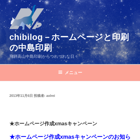
コ
ン
テ
ン
ツ
chibilog－ホームページと印刷
へ
の中島印刷
ス
キ
飛騨高山中島印刷からつれづれな日々
ッ
プ
メニュー
投
2013年11月6日
投稿者:
axlrei
稿
日:
★ホームページ作成xmasキャンペーン
★ホームページ作成xmasキャンペーンのお知ら