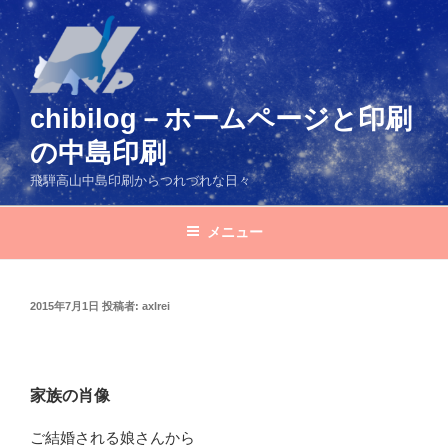
コ
ン
テ
ン
ツ
chibilog－ホームページと印刷
へ
の中島印刷
ス
キ
飛騨高山中島印刷からつれづれな日々
ッ
プ
メニュー
投
2015年7月1日
投稿者:
axlrei
稿
日:
家族の肖像
ご結婚される娘さんから