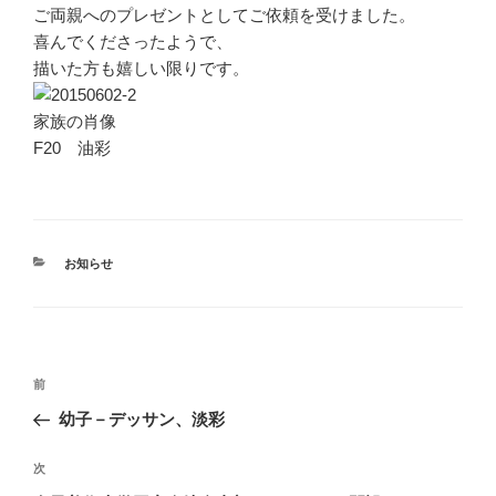
ご両親へのプレゼントとしてご依頼を受けました。
喜んでくださったようで、
描いた方も嬉しい限りです。
家族の肖像
F20 油彩
カ
お知らせ
テ
ゴ
リ
ー
投
前
前
稿
の
幼子－デッサン、淡彩
ナ
投
ビ
稿
次
次
ゲ