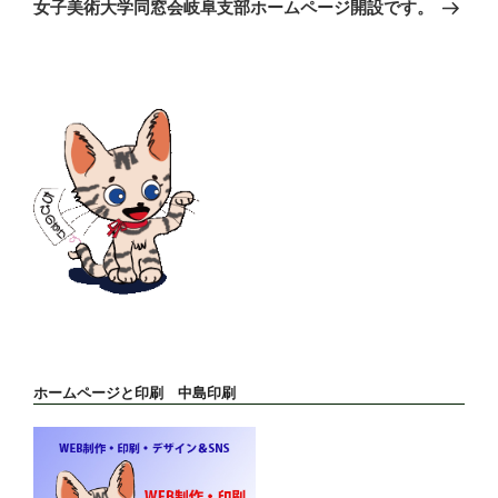
の
ー
女子美術大学同窓会岐阜支部ホームページ開設です。
投
シ
稿
ョ
ン
ホームページと印刷 中島印刷