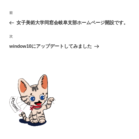
ー
投
前
前
稿
の
女子美術大学同窓会岐阜支部ホームページ開設です。
ナ
投
ビ
稿
次
次
ゲ
の
ー
window10にアップデートしてみました
投
シ
稿
ョ
ン