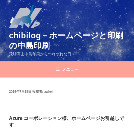
コ
ン
テ
ン
ツ
chibilog－ホームページと印刷
へ
の中島印刷
ス
キ
飛騨高山中島印刷からつれづれな日々
ッ
プ
メニュー
投
2015年7月18日
投稿者:
axlrei
稿
日:
Azure コーポレーション様、ホームページお引越しで
す