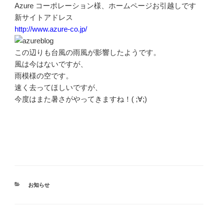
Azure コーポレーション様、ホームページお引越しです
新サイトアドレス
http://www.azure-co.jp/
この辺りも台風の雨風が影響したようです。
風は今はないですが、
雨模様の空です。
速く去ってほしいですが、
今度はまた暑さがやってきますね！( ;∀;)
カ
お知らせ
テ
ゴ
リ