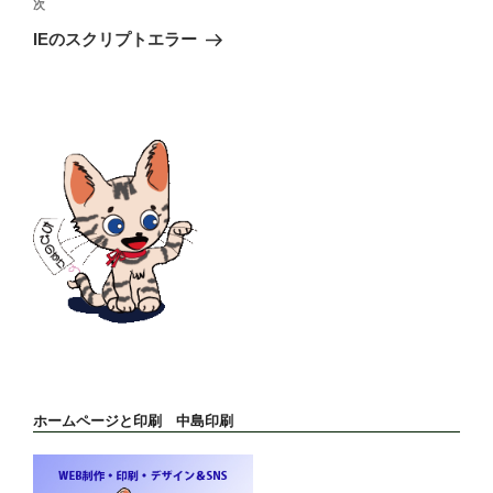
稿
次
次
ゲ
の
ー
IEのスクリプトエラー
投
シ
稿
ョ
ン
ホームページと印刷 中島印刷