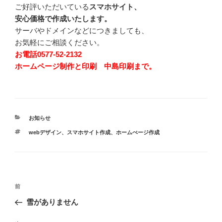
ご好評いただいている
スマホサイト、
安心価格で作成いたします。
サーバやドメインなどにつきましても、
お気軽にご相談ください。
お電話0577-52-2132
ホームページ制作と印刷 中島印刷まで。
カ
お知らせ
テ
タ
webデザイン
、
スマホサイト作成
、
ホームぺージ作成
ゴ
グ
リ
ー
投
前
前
稿
の
雪がありません
ナ
投
ビ