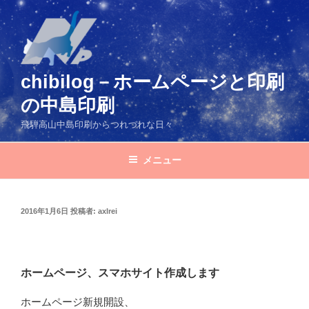
コ
ン
テ
ン
ツ
chibilog－ホームページと印刷
へ
の中島印刷
ス
キ
飛騨高山中島印刷からつれづれな日々
ッ
プ
メニュー
投
2016年1月6日
投稿者:
axlrei
稿
日:
ホームページ、スマホサイト作成します
ホームページ新規開設、