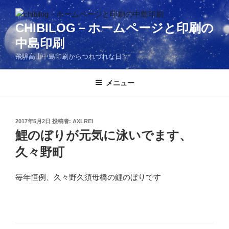
コ
ン
CHIBILOG－ホームページと印刷の
テ
中島印刷
ン
ツ
飛騨高山中島印刷からつれづれな日々
へ
ス
メニュー
キ
ッ
プ
投
2017年5月2日
投稿者:
AXLREI
稿
鯉のぼりが元気に泳いでます、
日:
久々野町
毎年恒例、久々野久須母橋の鯉のぼりです