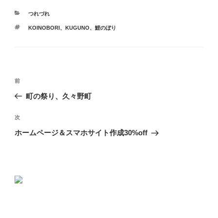
カ
つれづれ
テ
タ
KOINOBORI
、
KUGUNO
、
鯉のぼり
ゴ
グ
リ
ー
投
前
前
稿
の
町の祭り、久々野町
ナ
投
ビ
稿
次
次
ゲ
の
ホームページ＆スマホサイト作成30%off
投
ー
稿
シ
ョ
ン