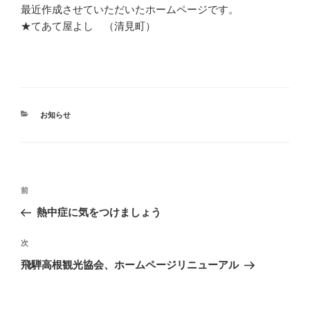
最近作成させていただいたホームページです。
★てあて屋よし （清見町）
カ
お知らせ
テ
ゴ
リ
ー
投
前
前
稿
の
熱中症に気をつけましょう
ナ
投
ビ
稿
次
次
ゲ
の
ー
飛騨高根観光協会、ホームページリニューアル
投
シ
稿
ョ