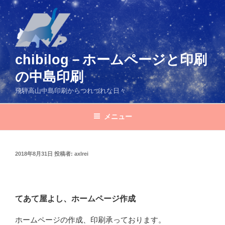
コ
ン
テ
ン
ツ
chibilog－ホームページと印刷
へ
の中島印刷
ス
キ
飛騨高山中島印刷からつれづれな日々
ッ
プ
メニュー
投
2018年8月31日
投稿者:
axlrei
稿
日:
てあて屋よし、ホームページ作成
ホームページの作成、印刷承っております。