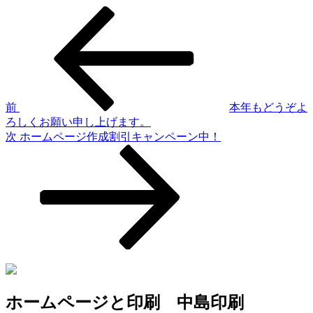
前
投
の
稿
投
稿
ナ
ビ
ゲ
前
本年もどうぞよ
ろしくお願い申し上げます。
ー
次
次
ホームページ作成割引キャンペーン中！
シ
の
投
ョ
稿
ン
ホームページと印刷 中島印刷