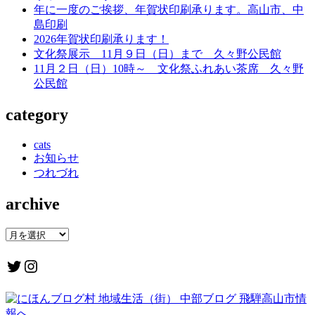
年に一度のご挨拶、年賀状印刷承ります。高山市、中
島印刷
2026年賀状印刷承ります！
文化祭展示 11月９日（日）まで 久々野公民館
11月２日（日）10時～ 文化祭ふれあい茶席 久々野
公民館
category
cats
お知らせ
つれづれ
archive
archive
Twitter
Instagram