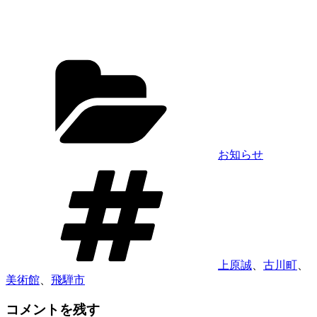
カ
テ
ゴ
リ
ー
お知らせ
タ
グ
上原誠
、
古川町
、
美術館
、
飛騨市
コメントを残す