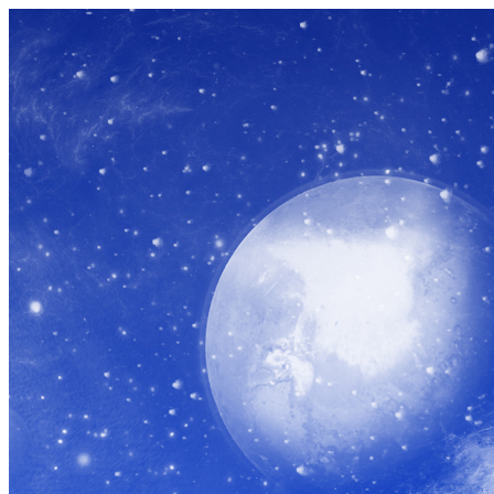
コ
ン
テ
ン
ツ
へ
ス
キ
ッ
プ