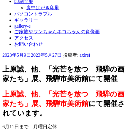
印刷全般
喪中はがき印刷
パソコントラブル
ギャラリー
gallery-e
ご家族やワンちゃんネコちゃんの肖像画
アクセス
お問い合わせ
投
2023年5月9日
2023年5月27日
投稿者:
axlrei
稿
日:
上原誠、他、「光芒を放つ 飛騨の画
家たち」展、飛騨市美術館にて開催
上原誠、他、「光芒を放つ 飛騨の画
家たち」展、飛騨市美術館
にて開催さ
れています。
6月11日まで 月曜日定休